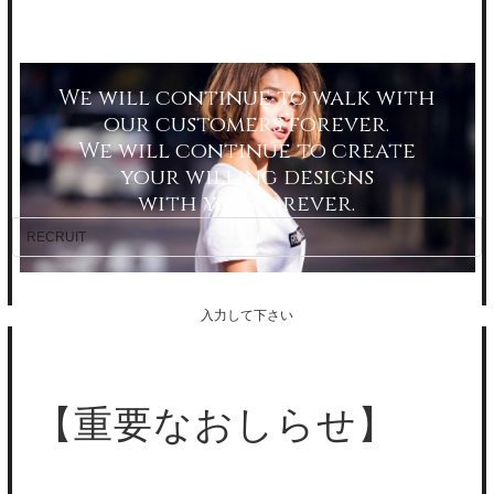
We will continue to walk with
our customers forever.
We will continue to create
your willing designs
with you forever.
RECRUIT
入力して下さい
【重要なおしらせ】