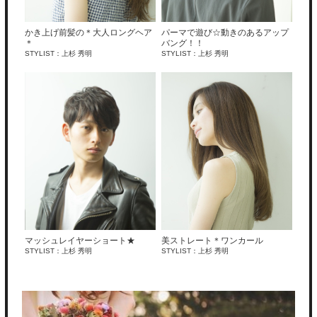
かき上げ前髪の＊大人ロングヘア
パーマで遊び☆動きのあるアップ
＊
バング！！
STYLIST：上杉 秀明
STYLIST：上杉 秀明
マッシュレイヤーショート★
美ストレート＊ワンカール
STYLIST：上杉 秀明
STYLIST：上杉 秀明