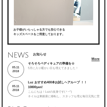
お子様がいらっしゃる方でも安心できる
キッズスペースをご用意しております。
NEWS
お知らせ
More
そろそろペディキュアの準備を☆
5.
11
5月に入り暖かい日も増えてきました！
2018
皆さんサンダルを履く準備は出来ていますか？
Luz おすすめ400本お試しヘアループ ！！
5.
11
10800yen!
2018
Luzでは5月から6月15日までペディキュアのクーポンを
こんにちは！Luzの友身です(＾ｰ^)
LINE@にて配信しています！
ネイルは東銀座に移転し、スタッフも増え毎日元気に営
業しています♪
@bbf3520t