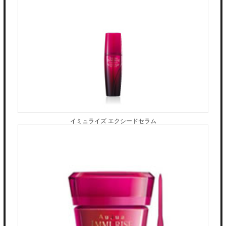
前髪が薄くなってきた。。
分け目がいつも一緒でペタっとなってしま
う。。。
てっぺんが薄くなってきた。。。
などなどフンワリボリュームを出したい方
におすすめのメニューとなっています(^-
^)！！ 1、2ヶ月に一度、リペアをして頂く
事も出来るいので少ない本数の付け足し
で、理想のヘアスタイルがキープ出来ます
☆
イミュライズ エクシードセラム
是非一度お試し下さい♡ ご予約はこちらか
ら⇨heelginza.bionly.net