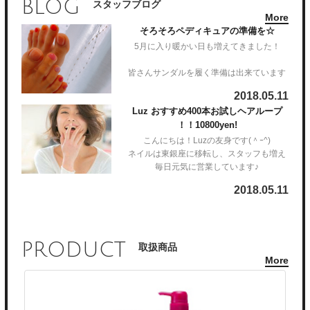
BLOG
スタッフブログ
ご登録お願い致します♡
Luz での新メニューヘアループ もご好評頂いておりま
More
す！
そろそろペディキュアの準備を☆
5月に入り暖かい日も増えてきました！
ヘアループ とは…
クーポン内容は…
皆さんサンダルを履く準備は出来ています
とまだまだ知らない方も多いと思いますが、1本の地毛
か？
に4本の人工毛を付けていく新感覚のエクステとなりま
2018.05.11
フットバス＊ファイル＊甘皮ケア*ワンカラージェル
す！
Luz おすすめ400本お試しヘアループ
5400yen!
！！10800yen!
Luzでは5月から6月15日までペディキュア
装着方法は簡単。健康的な地毛を選んでそこにループに
のクーポンをLINE@にて配信しています！
なってる毛を通します。
こんにちは！Luzの友身です(＾ｰ^)
となっています(^-^)
そして玉結びをして完成です！
ネイルは東銀座に移転し、スタッフも増え
@bbf3520t
毎日元気に営業しています♪
ご登録お願い致します♡
2018.05.11
※オフがある場合別途1本216円頂きます
Luz での新メニューヘアループ もご好評頂
※アートなどをしたい方は別途ご料金がかかります。ご
いております！
予約時にお伝え下さい。
※角質ケアは50%offの1620円で出来ちゃいます♪
ヘアループ とは…
スクラブもついてツルツルの足裏になれます（＾ν＾）
PRODUCT
クーポン内容は…
取扱商品
とまだまだ知らない方も多いと思います
More
フットバス＊ファイル＊甘皮ケア*ワンカラ
が、1本の地毛に4本の人工毛を付けていく
ージェル
新感覚のエクステとなります！
5400yen!