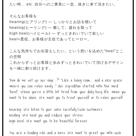
たい時… etc. 自分へのご褒美に一息、抜きに来て頂きたい。
そんなお客様を
hearing(ヒアリング) ― しっかりとお話を聴いて
healing(ヒーリング) ― 癒して。疲れを取って
high heel(ハイヒール) ― ずっときれいでいて欲しい
heel=悪役。お客様が主役であってヒーロー。
こんな気持ちでお出迎えしたい。という想いを込めた”heel”とこ
の空間
これからずっとお客様と歩みずっときれいでいて頂けるデザイン
を一緒に創り続けます。
“How do we set up our shop...?” “Like a living room... and a nice space
where you can relax easily...“ Our expedition started with the word
“heel”. When you’re a little bit tired from your daily busy life. when you
want to be alone. We want you to treat yourself or to relax yourself.
hearing: We listen to your voice carefully.Such customers.
healing: We heal you and reduce your stress.
high heel: We want you to be beautiful forever.
You are a leading role and a hero. We want to greet you with such