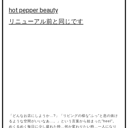
hot pepper beauty
リニューアル前と同じです
「どんなお店にしようか…?」「リビングの様な”ふっ”と息の抜け
るような空間がいいなあ…。」という言葉から始まった”heel”。
めくるめく毎日に少し疲れた時…何か変わりたい時…一人になり