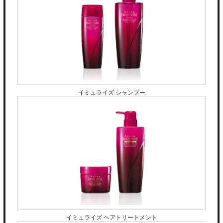
装着方法は簡単。健康的な地毛を選んでそ
ご予約はこちらから⇨heelginza.bionly.net
こにループになってる毛を通します。
08094383976
中央区銀座3-11-19エスティメゾン銀座
となっています(^-^)
そして玉結びをして完成です！
807
※オフがある場合別途1本216円頂きます
※アートなどをしたい方は別途ご料金がか
かります。ご予約時にお伝え下さい。
※角質ケアは50%offの1620円で出来ちゃい
ます♪
イミュライズ シャンプー
スクラブもついてツルツルの足裏になれま
す（＾ν＾）
前髪が薄くなってきた。。
分け目がいつも一緒でペタっとなってしまう。。。
てっぺんが薄くなってきた。。。
などなどフンワリボリュームを出したい方におすすめの
ご予約はこちらから⇨heelginza.bionly.net
メニューとなっています(^-^)！！ 1、2ヶ月に一度、リ
08094383976
中央区銀座3-11-19エスティ
ペアをして頂く事も出来るいので少ない本数の付け足し
メゾン銀座807
で、理想のヘアスタイルがキープ出来ます☆
是非一度お試し下さい♡ ご予約はこちらから
⇨heelginza.bionly.net
イミュライズ ヘアトリートメント