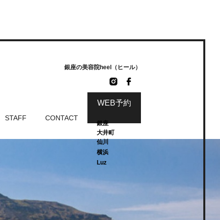
銀座の美容院heel（ヒール）
WEB予約
STAFF
CONTACT
銀座
大井町
仙川
横浜
Luz